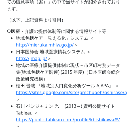
ての留意事項（案）」の中で当サイトが紹介されており
ます。
（以下、上記資料より引用）
○医療・介護の提供体制等に関する情報サイト等
地域包括ケア「見える化」システム ＜
http://mieruka.mhlw.go.jp/
＞
日本医師会 地域医療情報システム ＜
http://jmap.jp/
＞
地域の医療介護提供体制の現状－市区町村別データ
集(地域包括ケア関連) (2015 年度)（日本医師会総合
政策研究機構）
松田 晋哉 『地域別人口変化分析ツール AJAPA』 ＜
https://sites.google.com/site/pmchuoeh/oshirase/a
＞
石川 ベンジャミン 光一 (2013～) 資料公開サイト
Tableau ＜
https://public.tableau.com/profile/kbishikawa#!/
＞