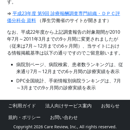
す。
⇒
平成23年度 第9回 診療報酬調査専門組織・ＤＰＣ評
価分科会 資料
（厚生労働省のサイトが開きます）
なお、平成22年度から上記調査報告の対象期間が2010
年7月～2011年3月までの9ヶ月間に変更されましたが
（従来は7月～12月までの6ヶ月間）、当サイトにおけ
る情報掲載基準は以下の通りですのでご留意願います。
病院別ページ、病院検索、患者数ランキングは、従
来通り7月～12月までの6ヶ月間の診療実績を表示
DPC全国統計、手術情報別病院ランキングは、7月
～3月までの9ヶ月間の診療実績を表示
ご利用ガイド
法人向けサービス案内
お知らせ
規約・ポリシー
お問い合わせ
Copyright 2026 Care Review, Inc., All rights reserved.