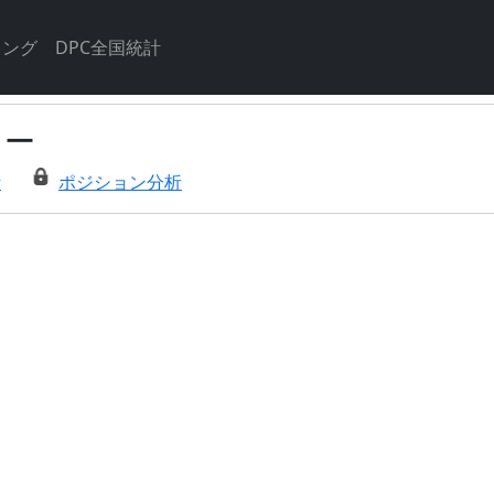
キング
DPC全国統計
ター
析
ポジション分析