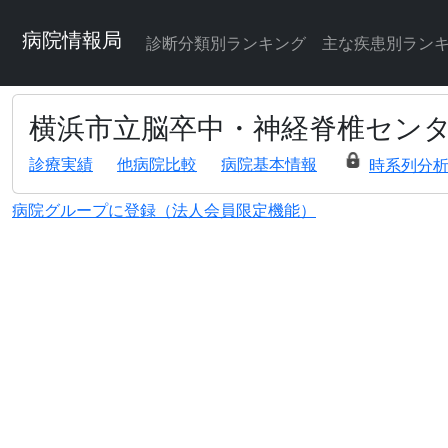
病院情報局
診断分類別ランキング
主な疾患別ラン
横浜市立脳卒中・神経脊椎セン
診療実績
他病院比較
病院基本情報
時系列分
病院グループに登録（法人会員限定機能）