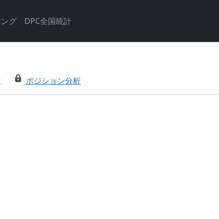
キング
DPC全国統計
析
ポジション分析