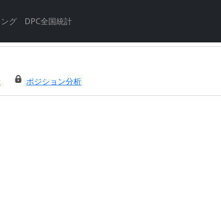
キング
DPC全国統計
析
ポジション分析