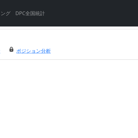
キング
DPC全国統計
析
ポジション分析