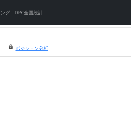
キング
DPC全国統計
析
ポジション分析