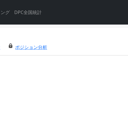
キング
DPC全国統計
析
ポジション分析