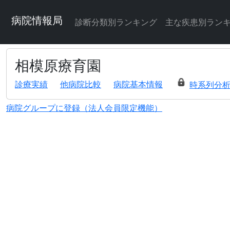
病院情報局
診断分類別ランキング
主な疾患別ラン
相模原療育園
診療実績
他病院比較
病院基本情報
時系列分
病院グループに登録（法人会員限定機能）