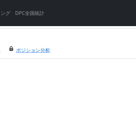
キング
DPC全国統計
析
ポジション分析