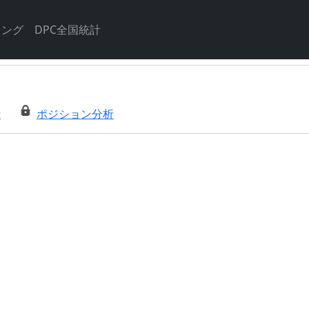
キング
DPC全国統計
析
ポジション分析