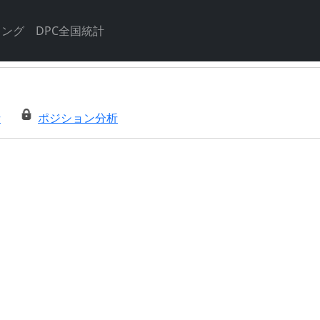
キング
DPC全国統計
析
ポジション分析