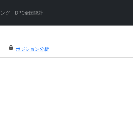
キング
DPC全国統計
析
ポジション分析