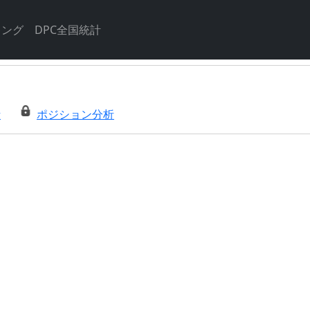
キング
DPC全国統計
析
ポジション分析