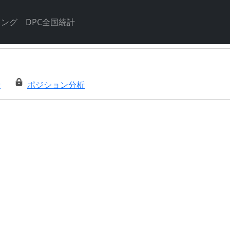
キング
DPC全国統計
析
ポジション分析