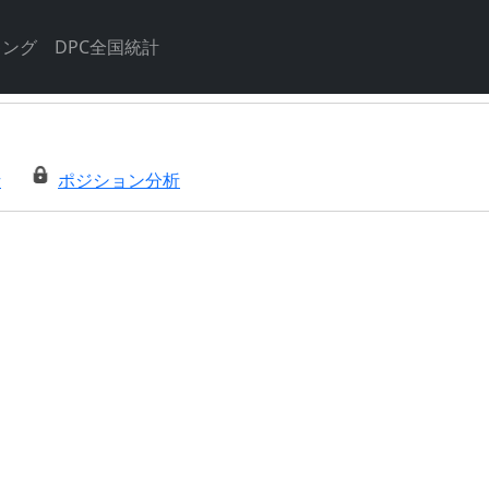
キング
DPC全国統計
析
ポジション分析