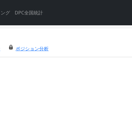
キング
DPC全国統計
析
ポジション分析