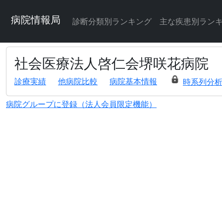
病院情報局
診断分類別ランキング
主な疾患別ラン
社会医療法人啓仁会堺咲花病院
診療実績
他病院比較
病院基本情報
時系列分
病院グループに登録（法人会員限定機能）