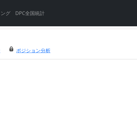
キング
DPC全国統計
析
ポジション分析