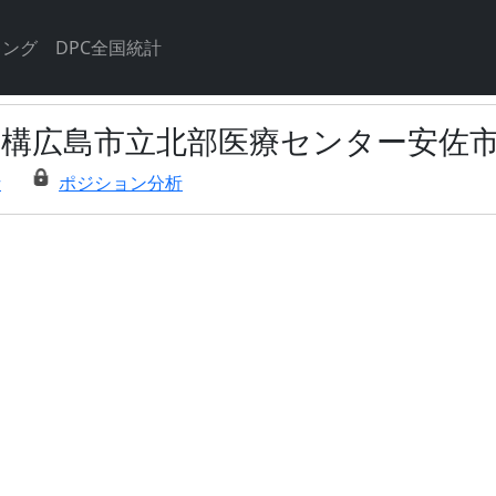
キング
DPC全国統計
機構広島市立北部医療センター安佐
析
ポジション分析