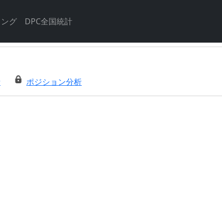
キング
DPC全国統計
析
ポジション分析