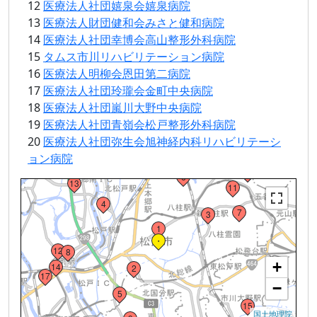
12
医療法人社団嬉泉会嬉泉病院
13
医療法人財団健和会みさと健和病院
14
医療法人社団幸博会高山整形外科病院
15
タムス市川リハビリテーション病院
16
医療法人明柳会恩田第二病院
17
医療法人社団玲瓏会金町中央病院
18
医療法人社団嵐川大野中央病院
19
医療法人社団青嶺会松戸整形外科病院
19
20
医療法人社団弥生会旭神経内科リハビリテーシ
20
ョン病院
10
16
6
13
Loading...
11
4
7
3
1
・
12
8
+
14
2
17
−
5
15
国土地理院