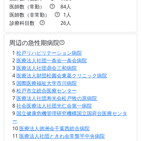
医師数（常勤）
84人
医師数（非常勤）
1人
診療科目数
26人
周辺の急性期病院
1
松戸リハビリテーション病院
2
医療法人社団一条会一条会病院
3
医療法人社団鼎会三和病院
4
医療法人財団松圓会東葛クリニック病院
5
国際医療福祉大学市川病院
6
松戸市立総合医療センター
7
医療法人社団寿光会松戸牧の原病院
8
社会医療法人社団光仁会第一病院
9
国立健康危機管理研究機構国立国府台医療センタ
ー
10
医療法人徳洲会千葉西総合病院
11
医療法人社団ときわ会常盤平中央病院