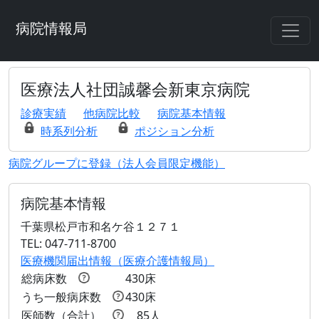
病院情報局
医療法人社団誠馨会新東京病院
診療実績
他病院比較
病院基本情報
時系列分析
ポジション分析
病院グループに登録（法人会員限定機能）
病院基本情報
千葉県松戸市和名ケ谷１２７１
TEL: 047-711-8700
医療機関届出情報（医療介護情報局）
総病床数
430床
うち一般病床数
430床
医師数（合計）
85人