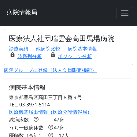
病院情報局
医療法人社団瑞雲会高田馬場病院
診療実績
他病院比較
病院基本情報
時系列分析
ポジション分析
病院グループに登録（法人会員限定機能）
病院基本情報
東京都豊島区高田三丁目８番９号
TEL: 03-3971-5114
医療機関届出情報（医療介護情報局）
総病床数
47床
うち一般病床数
47床
医師数（合計）
17人