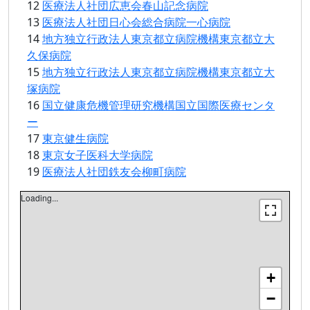
12
医療法人社団広恵会春山記念病院
13
医療法人社団日心会総合病院一心病院
14
地方独立行政法人東京都立病院機構東京都立大
久保病院
15
地方独立行政法人東京都立病院機構東京都立大
塚病院
16
国立健康危機管理研究機構国立国際医療センタ
ー
17
東京健生病院
18
東京女子医科大学病院
19
医療法人社団鉄友会柳町病院
Loading...
+
−