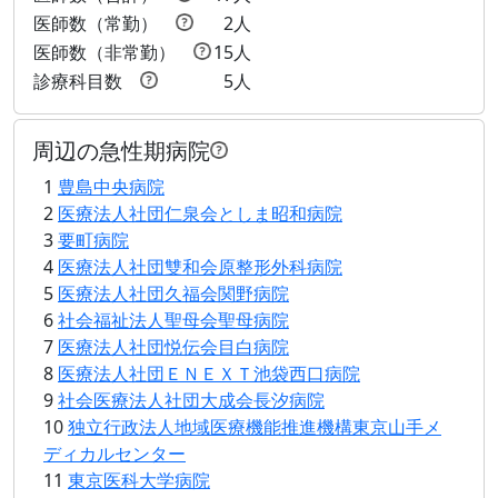
医師数（常勤）
2人
医師数（非常勤）
15人
診療科目数
5人
周辺の急性期病院
1
豊島中央病院
2
医療法人社団仁泉会としま昭和病院
3
要町病院
4
医療法人社団雙和会原整形外科病院
5
医療法人社団久福会関野病院
6
社会福祉法人聖母会聖母病院
7
医療法人社団悦伝会目白病院
8
医療法人社団ＥＮＥＸＴ池袋西口病院
9
社会医療法人社団大成会長汐病院
10
独立行政法人地域医療機能推進機構東京山手メ
ディカルセンター
11
東京医科大学病院