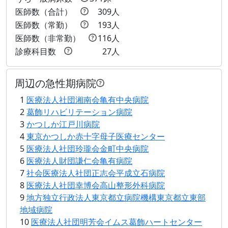
医師数（合計）
309人
医師数（常勤）
193人
医師数（非常勤）
116人
診療科目数
27人
周辺の急性期病院
1
医療法人社団湘南会亀有中央病院
2
葛飾リハビリテーション病院
3
かつしか江戸川病院
4
東京かつしか赤十字母子医療センター
5
医療法人社団玲瓏会金町中央病院
6
医療法人財団謙仁会亀有病院
7
社会医療法人社団正志会平成立石病院
8
医療法人社団幸博会高山整形外科病院
9
地方独立行政法人東京都立病院機構東京都立東部
地域病院
10
医療法人社団明芳会イムス葛飾ハートセンター