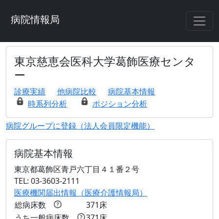
病院情報局
東京慈恵会医科大学葛飾医療センタ
ー
診療実績
他病院比較
病院基本情報
時系列分析
ポジション分析
病院グループに登録（法人会員限定機能）
病院基本情報
東京都葛飾区青戸六丁目４１番２号
TEL: 03-3603-2111
医療機関届出情報（医療介護情報局）
総病床数
371床
うち一般病床数
371床