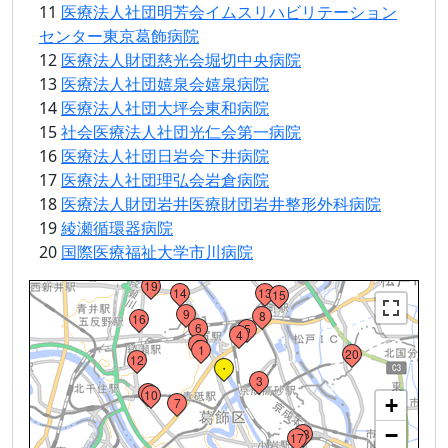
11
医療法人社団明芳会イムスリハビリテーション
センター東京葛飾病院
12
医療法人財団慈光会堀切中央病院
13
医療法人社団嬉泉会嬉泉病院
14
医療法人社団大坪会東和病院
15
社会医療法人社団光仁会第一病院
16
医療法人社団日岩会下井病院
17
医療法人社団理弘会岩倉病院
18
医療法人財団岩井医療財団岩井整形外科病院
19
綾瀬循環器病院
20
国際医療福祉大学市川病院
19
Loading...
14
13
15
9
8
16
6
5
4
2
1
20
12
・
3
11
10
+
7
−
18
17