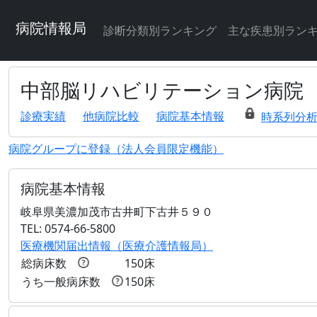
病院情報局
診断分類別ランキング
主な疾患別ラン
中部脳リハビリテーション病院
診療実績
他病院比較
病院基本情報
時系列分
病院グループに登録（法人会員限定機能）
病院基本情報
岐阜県美濃加茂市古井町下古井５９０
TEL: 0574-66-5800
医療機関届出情報（医療介護情報局）
総病床数
150床
うち一般病床数
150床