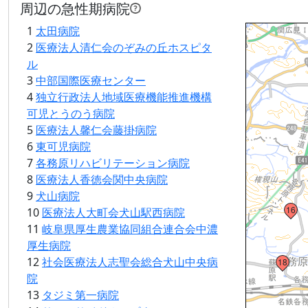
周辺の急性期病院
1
太田病院
Loading...
2
医療法人清仁会のぞみの丘ホスピタ
ル
3
中部国際医療センター
4
独立行政法人地域医療機能推進機構
可児とうのう病院
5
医療法人馨仁会藤掛病院
20
6
東可児病院
7
各務原リハビリテーション病院
8
医療法人香徳会関中央病院
9
犬山病院
16
10
医療法人大町会犬山駅西病院
11
岐阜県厚生農業協同組合連合会中濃
厚生病院
12
社会医療法人志聖会総合犬山中央病
18
院
13
タジミ第一病院