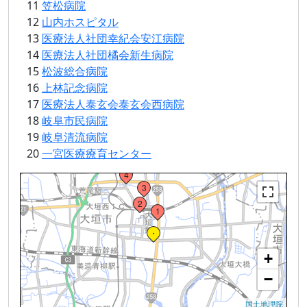
11
笠松病院
14
12
山内ホスピタル
13
医療法人社団幸紀会安江病院
8
14
医療法人社団橘会新生病院
15
松波総合病院
16
上林記念病院
17
医療法人泰玄会泰玄会西病院
18
岐阜市民病院
19
岐阜清流病院
20
一宮医療療育センター
4
Loading...
3
2
1
・
+
−
国土地理院