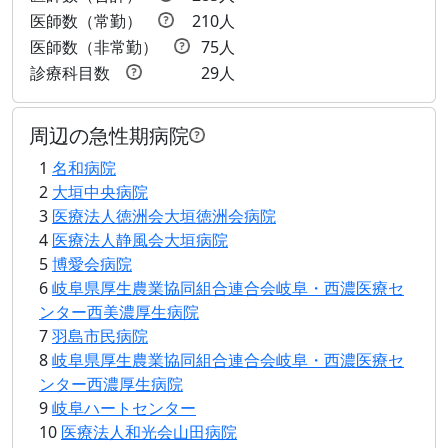
医師数（常勤）
210人
医師数（非常勤）
75人
診療科目数
29人
周辺の急性期病院
1
名和病院
2
大垣中央病院
3
医療法人徳洲会大垣徳洲会病院
4
医療法人静風会大垣病院
5
博愛会病院
6
岐阜県厚生農業協同組合連合会岐阜・西濃医療セ
ンター西美濃厚生病院
7
羽島市民病院
8
岐阜県厚生農業協同組合連合会岐阜・西濃医療セ
ンター西濃厚生病院
9
岐阜ハートセンター
10
医療法人和光会山田病院