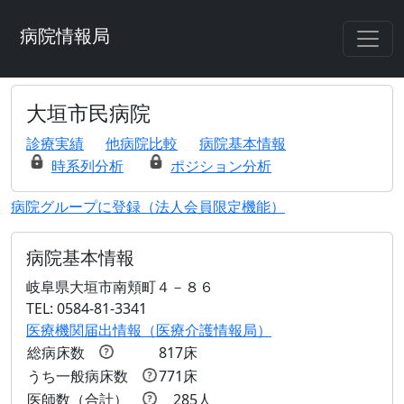
病院情報局
大垣市民病院
診療実績
他病院比較
病院基本情報
時系列分析
ポジション分析
病院グループに登録（法人会員限定機能）
病院基本情報
岐阜県大垣市南頬町４－８６
TEL: 0584-81-3341
医療機関届出情報（医療介護情報局）
総病床数
817床
うち一般病床数
771床
医師数（合計）
285人