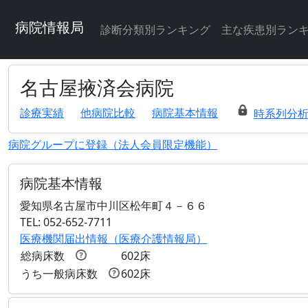
病院情報局
診断分類別ランキング
主な疾患別ラン
名古屋掖済会病院
診療実績
他病院比較
病院基本情報
時系列分
病院グループに登録（法人会員限定機能）
病院基本情報
愛知県名古屋市中川区松年町４－６６
TEL: 052-652-7711
医療機関届出情報（医療介護情報局）
総病床数
602床
うち一般病床数
602床