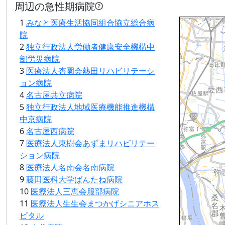
周辺の急性期病院
1
みなと医療生活協同組合協立総合病
Loading...
院
2
独立行政法人労働者健康安全機構中
部労災病院
3
医療法人杏園会熱田リハビリテーシ
ョン病院
4
名古屋共立病院
5
独立行政法人地域医療機能推進機構
中京病院
6
名古屋西病院
7
医療法人東樹会あずまリハビリテー
ション病院
8
医療法人名南会名南病院
9
藤田医科大学ばんたね病院
10
医療法人三恵会服部病院
11
医療法人生生会まつかげシニアホス
ピタル