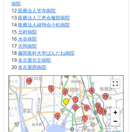
病院
12
医療法人笠寺病院
13
医療法人三恵会服部病院
14
医療法人緑翔会小松病院
15
北村病院
16
水谷病院
17
大同病院
18
藤田医科大学ばんたね病院
19
名古屋共立病院
18
16
20
名古屋西病院
20
13
9
Loading...
19
5
8
2
15
1
・
10
3
6
11
12
14
+
4
7
−
国土地理院