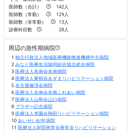
医師数（合計）
142人
医師数（常勤）
129人
医師数（非常勤）
13人
診療科目数
28人
周辺の急性期病院
1
独立行政法人地域医療機能推進機構中京病院
2
みなと医療生活協同組合協立総合病院
3
医療法人名南会名南病院
4
医療法人東樹会あずまリハビリテーション病院
5
名古屋掖済会病院
6
医療法人名南会名南ふれあい病院
7
医療法人山和会山口病院
8
ブラザー記念病院
9
医療法人杏園会熱田リハビリテーション病院
10
あいせい紀年病院
11
医療法人財団善常会善常会リハビリテーション