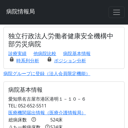
病院情報局
独立行政法人労働者健康安全機構中
部労災病院
診療実績
他病院比較
病院基本情報
時系列分析
ポジション分析
病院グループに登録（法人会員限定機能）
病院基本情報
愛知県名古屋市港区港明１－１０－６
TEL: 052-652-5511
医療機関届出情報（医療介護情報局）
総病床数
524床
うち一般病床数
524床