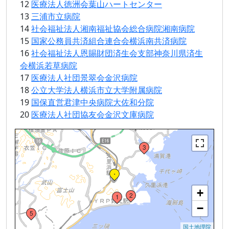
12
医療法人徳洲会葉山ハートセンター
4
13
三浦市立病院
14
社会福祉法人湘南福祉協会総合病院湘南病院
15
国家公務員共済組合連合会横浜南共済病院
11
16
社会福祉法人恩賜財団済生会支部神奈川県済生
会横浜若草病院
9
8
17
医療法人社団景翠会金沢病院
7
18
公立大学法人横浜市立大学附属病院
19
国保直営君津中央病院大佐和分院
20
医療法人社団協友会金沢文庫病院
4
Loading...
3
・
6
+
2
1
−
5
国土地理院