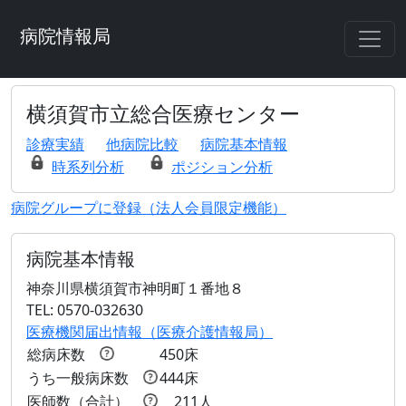
病院情報局
横須賀市立総合医療センター
診療実績
他病院比較
病院基本情報
時系列分析
ポジション分析
病院グループに登録（法人会員限定機能）
病院基本情報
神奈川県横須賀市神明町１番地８
TEL: 0570-032630
医療機関届出情報（医療介護情報局）
総病床数
450床
うち一般病床数
444床
医師数（合計）
211人