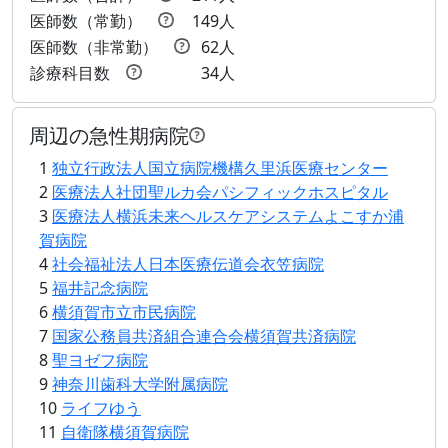
医師数（常勤）
149人
医師数（非常勤）
62人
診療科目数
34人
周辺の急性期病院
1
独立行政法人国立病院機構久里浜医療センター
2
医療法人社団聖ルカ会パシフィックホスピタル
3
医療法人横浜未来ヘルスケアシステムよこすか浦
賀病院
4
社会福祉法人日本医療伝道会衣笠病院
5
福井記念病院
6
横須賀市立市民病院
7
国家公務員共済組合連合会横須賀共済病院
8
聖ヨゼフ病院
18
9
神奈川歯科大学附属病院
17
16
10
ライフゆう
11
自衛隊横須賀病院
5