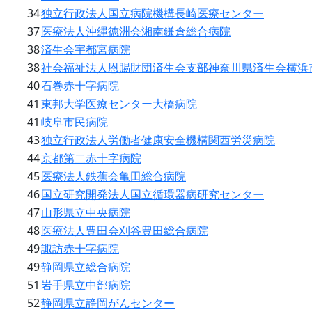
34
独立行政法人国立病院機構長崎医療センター
37
医療法人沖縄徳洲会湘南鎌倉総合病院
38
済生会宇都宮病院
38
社会福祉法人恩賜財団済生会支部神奈川県済生会横浜
40
石巻赤十字病院
41
東邦大学医療センター大橋病院
41
岐阜市民病院
43
独立行政法人労働者健康安全機構関西労災病院
44
京都第二赤十字病院
45
医療法人鉄蕉会亀田総合病院
46
国立研究開発法人国立循環器病研究センター
47
山形県立中央病院
48
医療法人豊田会刈谷豊田総合病院
49
諏訪赤十字病院
49
静岡県立総合病院
51
岩手県立中部病院
52
静岡県立静岡がんセンター