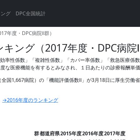
キング
DPC全国統計
17年度・DPC病院Ⅱ群）
キング（2017年度・DPC病院
」「効率性係数」「複雑性係数」「カバー率係数」「救急医療係
高度な医療機能を有するとみなされ、１日あたりの診療報酬単
（全国1,667病院）の「機能評価係数Ⅱ」が3月18日に厚生労
→2016年度のランキング
群
都道府県
2015年度
2016年度
2017年度