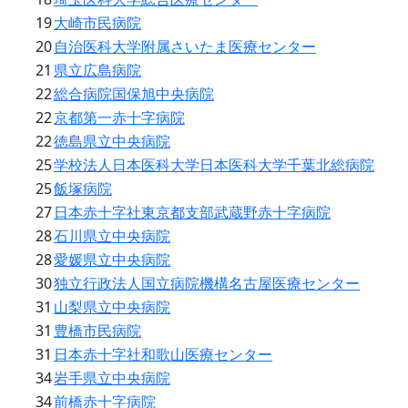
19
大崎市民病院
20
自治医科大学附属さいたま医療センター
21
県立広島病院
22
総合病院国保旭中央病院
22
京都第一赤十字病院
22
徳島県立中央病院
25
学校法人日本医科大学日本医科大学千葉北総病院
25
飯塚病院
27
日本赤十字社東京都支部武蔵野赤十字病院
28
石川県立中央病院
28
愛媛県立中央病院
30
独立行政法人国立病院機構名古屋医療センター
31
山梨県立中央病院
31
豊橋市民病院
31
日本赤十字社和歌山医療センター
34
岩手県立中央病院
34
前橋赤十字病院