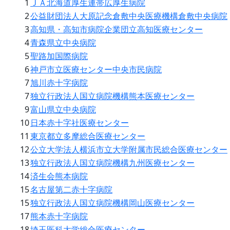
1
ＪＡ北海道厚生連帯広厚生病院
2
公益財団法人大原記念倉敷中央医療機構倉敷中央病院
3
高知県・高知市病院企業団立高知医療センター
4
青森県立中央病院
5
聖路加国際病院
6
神戸市立医療センター中央市民病院
7
旭川赤十字病院
7
独立行政法人国立病院機構熊本医療センター
9
富山県立中央病院
10
日本赤十字社医療センター
11
東京都立多摩総合医療センター
12
公立大学法人横浜市立大学附属市民総合医療センター
13
独立行政法人国立病院機構九州医療センター
14
済生会熊本病院
15
名古屋第二赤十字病院
15
独立行政法人国立病院機構岡山医療センター
17
熊本赤十字病院
18
埼玉医科大学総合医療センター