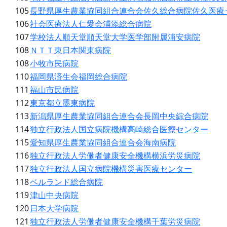
105
長野県厚生農業協同組合連合会佐久総合病院佐久医療
106
社会医療法人仁愛会浦添総合病院
107
学校法人順天堂順天堂大学医学部附属浦安病院
108
ＮＴＴ東日本関東病院
108
小牧市民病院
110
福岡県済生会福岡総合病院
111
福山市民病院
112
東京都立墨東病院
113
新潟県厚生農業協同組合連合会長岡中央綜合病院
114
独立行政法人国立病院機構高崎総合医療センター
115
愛知県厚生農業協同組合連合会海南病院
116
独立行政法人労働者健康安全機構横浜労災病院
117
独立行政法人国立病院機構災害医療センター
118
ベルランド総合病院
119
津山中央病院
120
日本大学病院
121
独立行政法人労働者健康安全機構千葉労災病院