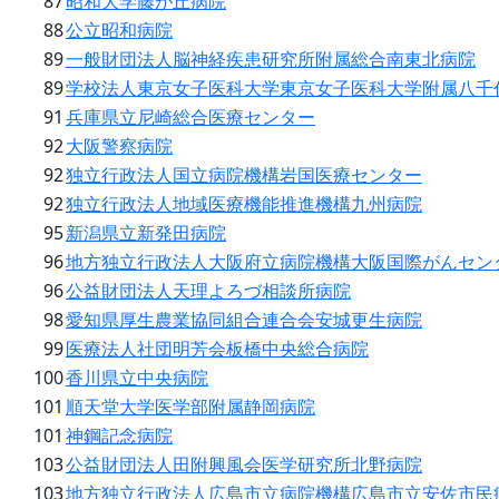
87
昭和大学藤が丘病院
88
公立昭和病院
89
一般財団法人脳神経疾患研究所附属総合南東北病院
89
学校法人東京女子医科大学東京女子医科大学附属八千
91
兵庫県立尼崎総合医療センター
92
大阪警察病院
92
独立行政法人国立病院機構岩国医療センター
92
独立行政法人地域医療機能推進機構九州病院
95
新潟県立新発田病院
96
地方独立行政法人大阪府立病院機構大阪国際がんセン
96
公益財団法人天理よろづ相談所病院
98
愛知県厚生農業協同組合連合会安城更生病院
99
医療法人社団明芳会板橋中央総合病院
100
香川県立中央病院
101
順天堂大学医学部附属静岡病院
101
神鋼記念病院
103
公益財団法人田附興風会医学研究所北野病院
103
地方独立行政法人広島市立病院機構広島市立安佐市民