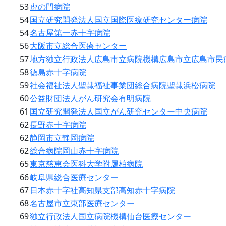
53
虎の門病院
54
国立研究開発法人国立国際医療研究センター病院
54
名古屋第一赤十字病院
56
大阪市立総合医療センター
57
地方独立行政法人広島市立病院機構広島市立広島市民
58
徳島赤十字病院
59
社会福祉法人聖隷福祉事業団総合病院聖隷浜松病院
60
公益財団法人がん研究会有明病院
61
国立研究開発法人国立がん研究センター中央病院
62
長野赤十字病院
62
静岡市立静岡病院
62
総合病院岡山赤十字病院
65
東京慈恵会医科大学附属柏病院
66
岐阜県総合医療センター
67
日本赤十字社高知県支部高知赤十字病院
68
名古屋市立東部医療センター
69
独立行政法人国立病院機構仙台医療センター