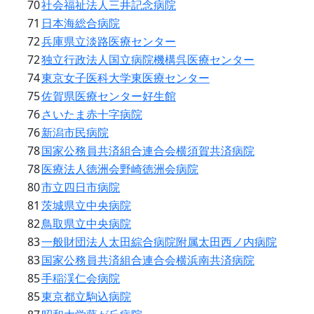
70
社会福祉法人三井記念病院
71
日本海総合病院
72
兵庫県立淡路医療センター
72
独立行政法人国立病院機構呉医療センター
74
東京女子医科大学東医療センター
75
佐賀県医療センター好生館
76
さいたま赤十字病院
76
新潟市民病院
78
国家公務員共済組合連合会横須賀共済病院
78
医療法人徳洲会野崎徳洲会病院
80
市立四日市病院
81
茨城県立中央病院
82
鳥取県立中央病院
83
一般財団法人太田綜合病院附属太田西ノ内病院
83
国家公務員共済組合連合会横浜南共済病院
85
手稲渓仁会病院
85
東京都立駒込病院