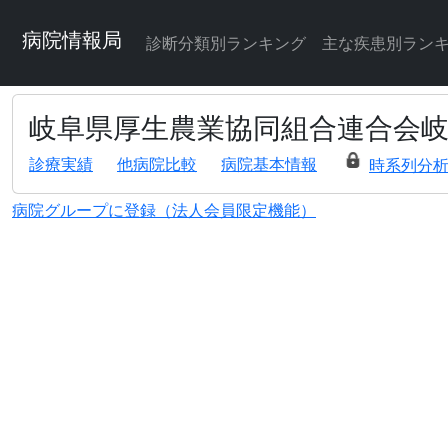
病院情報局
診断分類別ランキング
主な疾患別ラン
岐阜県厚生農業協同組合連合会
診療実績
他病院比較
病院基本情報
時系列分
病院グループに登録（法人会員限定機能）