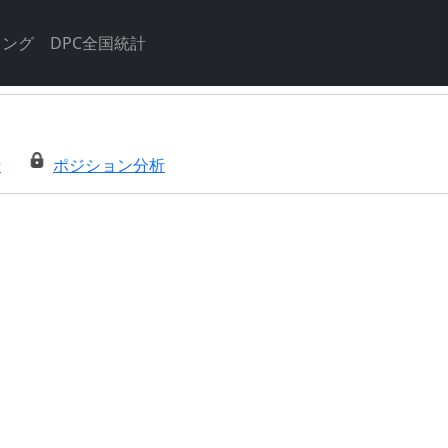
キング
DPC全国統計
析
ポジション分析