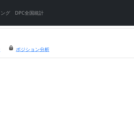
キング
DPC全国統計
析
ポジション分析