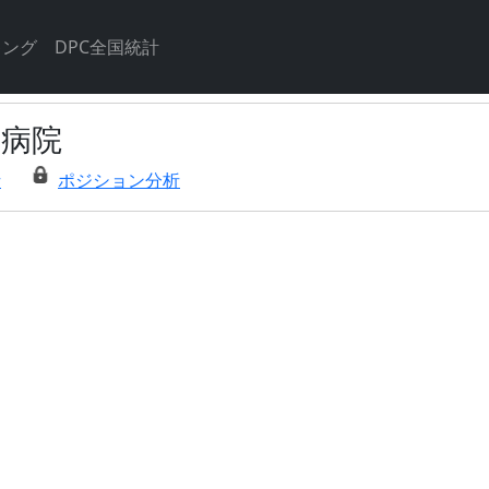
キング
DPC全国統計
南病院
析
ポジション分析