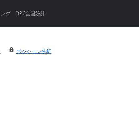
キング
DPC全国統計
析
ポジション分析