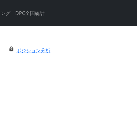
キング
DPC全国統計
析
ポジション分析