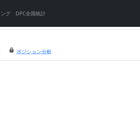
キング
DPC全国統計
析
ポジション分析