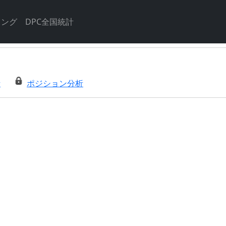
キング
DPC全国統計
析
ポジション分析