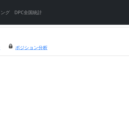
キング
DPC全国統計
析
ポジション分析