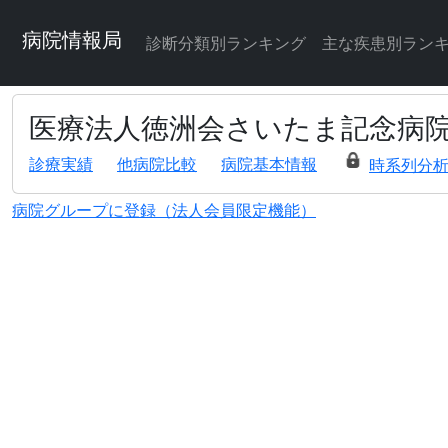
病院情報局
診断分類別ランキング
主な疾患別ラン
医療法人徳洲会さいたま記念病
診療実績
他病院比較
病院基本情報
時系列分
病院グループに登録（法人会員限定機能）