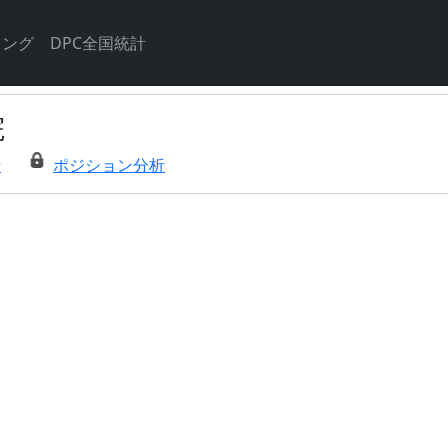
キング
DPC全国統計
院
析
ポジション分析