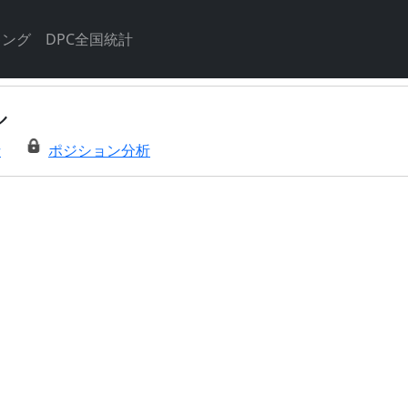
キング
DPC全国統計
ル
析
ポジション分析