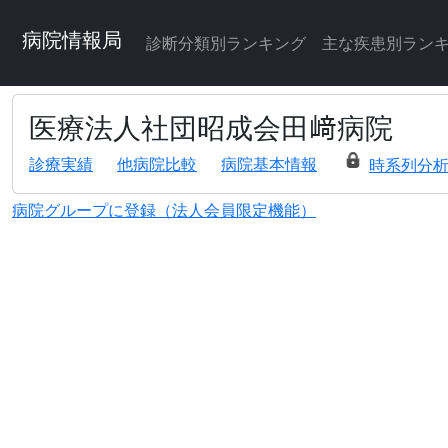
病院情報局
診断分類別ランキング
主な疾患別ラン
医療法人社団昭成会田﨑病院
診療実績
他病院比較
病院基本情報
時系列分
病院グループに登録（法人会員限定機能）