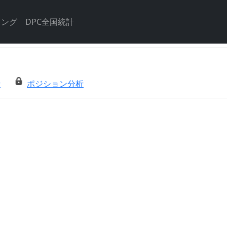
キング
DPC全国統計
析
ポジション分析