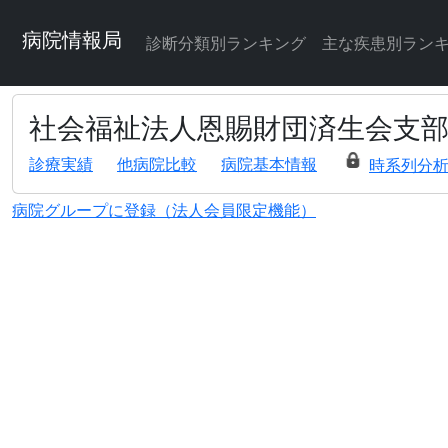
病院情報局
診断分類別ランキング
主な疾患別ラン
社会福祉法人恩賜財団済生会支
診療実績
他病院比較
病院基本情報
時系列分
病院グループに登録（法人会員限定機能）