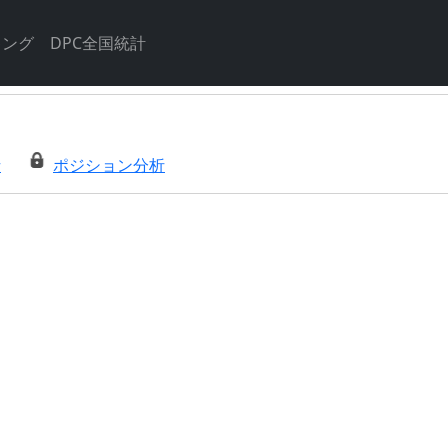
キング
DPC全国統計
析
ポジション分析