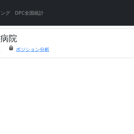
キング
DPC全国統計
条病院
析
ポジション分析