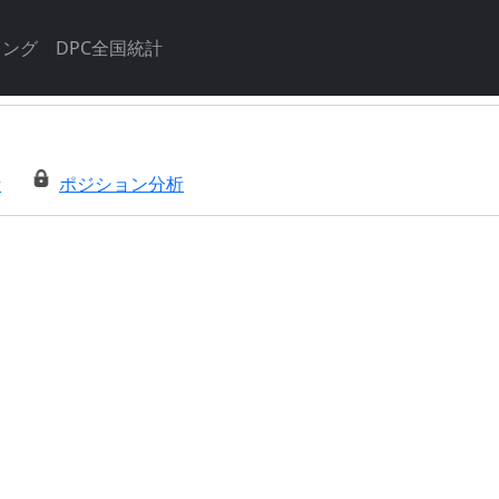
キング
DPC全国統計
析
ポジション分析