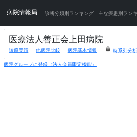
病院情報局
診断分類別ランキング
主な疾患別ラン
医療法人善正会上田病院
診療実績
他病院比較
病院基本情報
時系列分
病院グループに登録（法人会員限定機能）