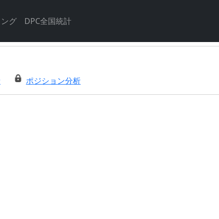
キング
DPC全国統計
析
ポジション分析