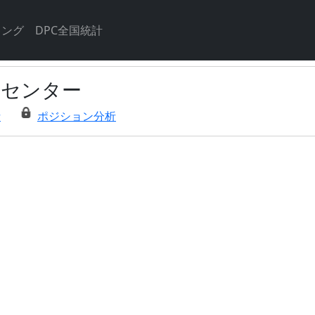
キング
DPC全国統計
援センター
析
ポジション分析