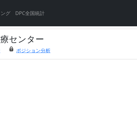
キング
DPC全国統計
医療センター
析
ポジション分析