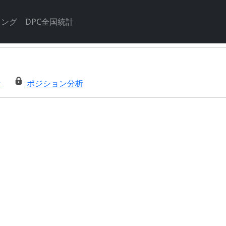
キング
DPC全国統計
析
ポジション分析