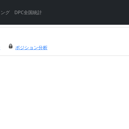
キング
DPC全国統計
析
ポジション分析